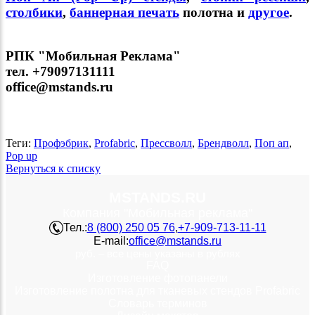
столбики
,
баннерная печать
полотна и
другое
.
РПК "Мобильная Реклама"
тел. +79097131111
office@mstands.ru
Теги:
Профэбрик
,
Profabric
,
Прессволл
,
Брендволл
,
Поп ап
,
Pop up
Вернуться к списку
MSTANDS.RU
Компания "Мобильная реклама"
Тел.:
8 (800) 250 05 76
,
+7-909-713-11-11
E-mail:
office@mstands.ru
руб. – все цены указаны в рублях
FAQ
Изготовление фотопанели
Изготовление полотна для тканевых стендов Profabric
Словарь терминов