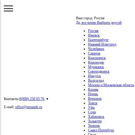
Ваш город:
Россия
Да, все верно
Выбрать другой
Россия
Ижевск
Екатеринбург
Нижний Новгород
Челябинск
Саратов
Красноярск
Краснодар
Мурманск
Северодвинск
Иркутск
Волгоград
Москва и Московская область
Казань
Пермь
Воронеж
Контакты:
8(800) 250 05 76
Томск
E-mail:
office@mstands.ru
Уфа
Сочи
Хабаровск
Тольятти
Тюмень
Санкт-Петербург
Омск