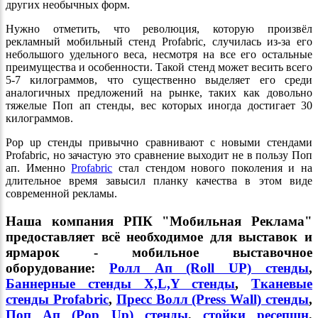
других необычных форм.
Нужно отметить, что революция, которую произвёл
рекламный мобильный стенд Profabric, случилась из-за его
небольшого удельного веса, несмотря на все его остальные
преимущества и особенности. Такой стенд может весить всего
5-7 килограммов, что существенно выделяет его среди
аналогичных предложений на рынке, таких как довольно
тяжелые Поп ап стенды, вес которых иногда достигает 30
килограммов.
Pop up стенды привычно сравнивают с новыми стендами
Profabric, но зачастую это сравнение выходит не в пользу Поп
ап. Именно
Profabric
стал стендом нового поколения и на
длительное время завысил планку качества в этом виде
современной рекламы.
Наша компания РПК "Мобильная Реклама"
предоставляет всё необходимое для выставок и
ярмарок - мобильное выставочное
оборудование:
Ролл Ап (Roll UP) стенды
,
Баннерные стенды X,L,Y стенды
,
Тканевые
стенды Profabric
,
Пресс Волл (Press Wall) стенды
,
Поп Ап (Pop Up) стенды
,
стойки ресепшн
,